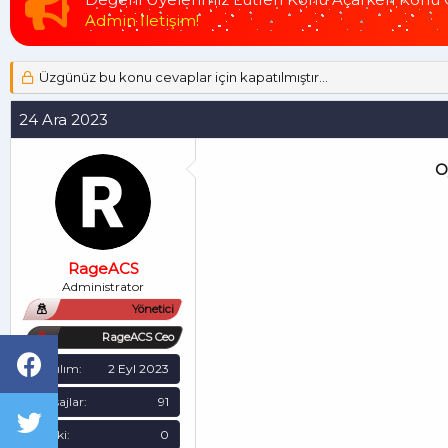
u
a
Admin İletişim!
y
n
u
g
b
ı
Üzgünüz bu konu cevaplar için kapatılmıştır...
a
ç
ş
t
24 Ara 2023
l
a
a
r
t
i
O
a
h
n
i
RageACS
Administrator
Yönetici
RageACS Ceo
Katılım
2 Eyl 2023
Mesajlar
91
Tepki
0