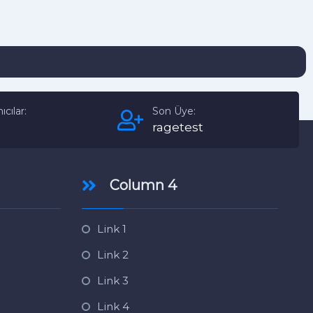
ıcılar:
Son Üye:
ragetest
Column 4
Link 1
Link 2
Link 3
Link 4